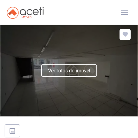
menu
Ver fotos do imóvel