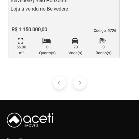
Belvedere | Belo Horizonte
S
Loja à venda no Belvedere
L
R$ 1.150.000,00
Código. 9726
Código. 9726
56,86
0
73
0
m²
Quarto(s)
Vaga(s)
Banho(s)