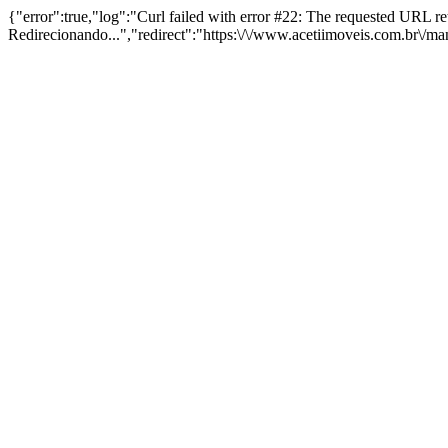
{"error":true,"log":"Curl failed with error #22: The requested URL 
Redirecionando...","redirect":"https:\/\/www.acetiimoveis.com.br\/m