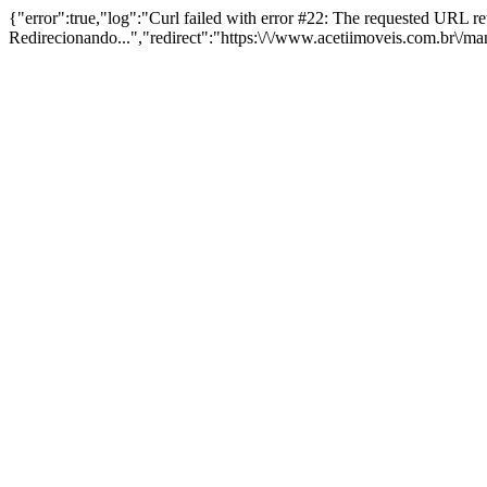
{"error":true,"log":"Curl failed with error #22: The requested URL 
Redirecionando...","redirect":"https:\/\/www.acetiimoveis.com.br\/m