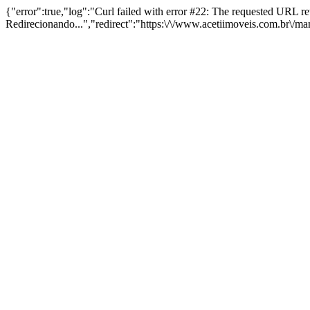
{"error":true,"log":"Curl failed with error #22: The requested URL 
Redirecionando...","redirect":"https:\/\/www.acetiimoveis.com.br\/m