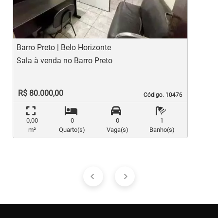
Barro Preto | Belo Horizonte
C
Sala à venda no Barro Preto
S
R$ 80.000,00
Código. 10476
Código. 10476
0,00
0
0
1
m²
Quarto(s)
Vaga(s)
Banho(s)