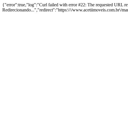
{"error":true,"log":"Curl failed with error #22: The requested URL 
Redirecionando...","redirect":"https:\/\/www.acetiimoveis.com.br\/m