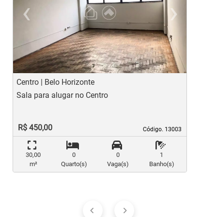
‹
›
Previous
Ne
Centro | Belo Horizonte
L
Sala para alugar no Centro
S
R$ 450,00
Código. 13003
Código. 13003
30,00
0
0
1
m²
Quarto(s)
Vaga(s)
Banho(s)