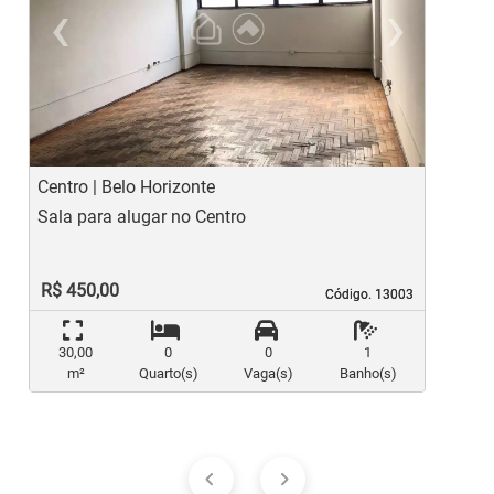
‹
›
Previous
Ne
Centro | Belo Horizonte
L
Sala para alugar no Centro
S
R$ 450,00
Código. 13003
Código. 13003
30,00
0
0
1
m²
Quarto(s)
Vaga(s)
Banho(s)