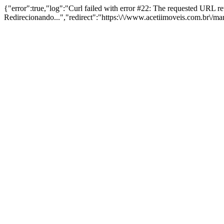
{"error":true,"log":"Curl failed with error #22: The requested URL 
Redirecionando...","redirect":"https:\/\/www.acetiimoveis.com.br\/m