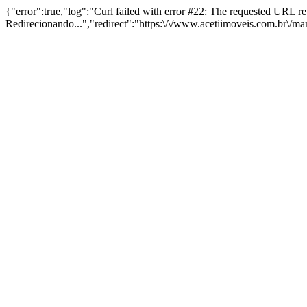
{"error":true,"log":"Curl failed with error #22: The requested URL 
Redirecionando...","redirect":"https:\/\/www.acetiimoveis.com.br\/m