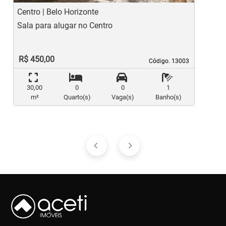
Centro | Belo Horizonte
L
Sala para alugar no Centro
S
R$ 450,00
Código. 13003
Código. 13003
30,00
0
0
1
m²
Quarto(s)
Vaga(s)
Banho(s)