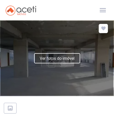
menu
Ver fotos do imóvel