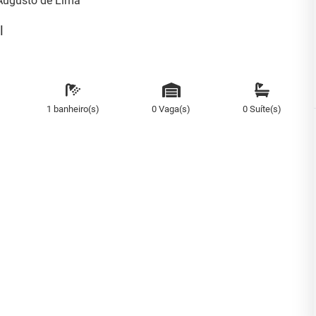
Augusto de Lima
l
1 banheiro(s)
0 Vaga(s)
0 Suíte(s)