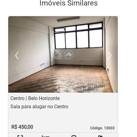
Imóveis Similares
‹
›
Previous
Ne
Centro | Belo Horizonte
L
Sala para alugar no Centro
S
R$ 450,00
Código. 13003
Código. 13003