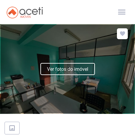
menu
Ver fotos do imóvel