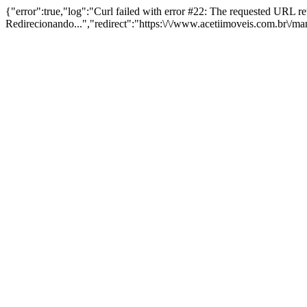
{"error":true,"log":"Curl failed with error #22: The requested URL 
Redirecionando...","redirect":"https:\/\/www.acetiimoveis.com.br\/m