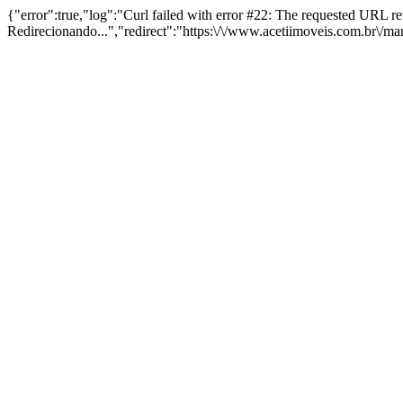
{"error":true,"log":"Curl failed with error #22: The requested URL 
Redirecionando...","redirect":"https:\/\/www.acetiimoveis.com.br\/m