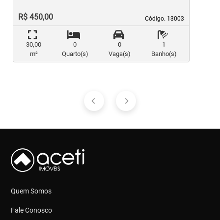
R$ 450,00
Código. 13003
Código. 13003
30,00
0
0
1
m²
Quarto(s)
Vaga(s)
Banho(s)
Quem Somos
Fale Conosco