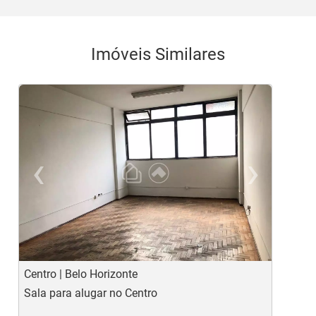
Imóveis Similares
‹
›
Previous
Ne
Centro | Belo Horizonte
L
Sala para alugar no Centro
S