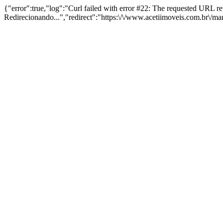
{"error":true,"log":"Curl failed with error #22: The requested URL 
Redirecionando...","redirect":"https:\/\/www.acetiimoveis.com.br\/m