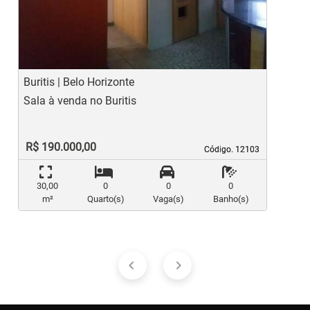
Previous
Ne
Buritis | Belo Horizonte
B
Sala à venda no Buritis
S
R$ 190.000,00
Código. 12103
Código. 12103
30,00
0
0
0
m²
Quarto(s)
Vaga(s)
Banho(s)