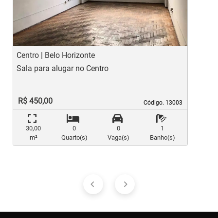
Previous
Ne
Centro | Belo Horizonte
L
Sala para alugar no Centro
S
R$ 450,00
Código. 13003
Código. 13003
30,00
0
0
1
m²
Quarto(s)
Vaga(s)
Banho(s)