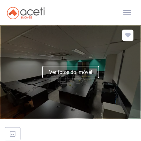
menu
Ver fotos do imóvel