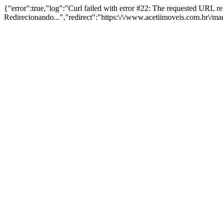
{"error":true,"log":"Curl failed with error #22: The requested URL 
Redirecionando...","redirect":"https:\/\/www.acetiimoveis.com.br\/m