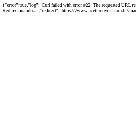
{"error":true,"log":"Curl failed with error #22: The requested URL 
Redirecionando...","redirect":"https:\/\/www.acetiimoveis.com.br\/m