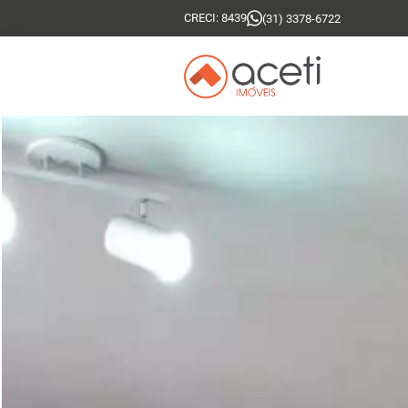
CRECI: 8439
(31) 3378-6722