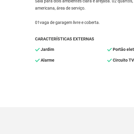
Sala para dois ambientes clara e arejada. 02 quartos
americana, área de serviço.
01vaga de garagem livre e coberta.
CARACTERÍSTICAS EXTERNAS
Jardim
Portão elet
Alarme
Circuito TV