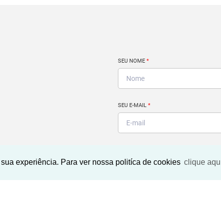
SEU NOME
*
SEU E-MAIL
*
Encontrar
SEU TELEFONE
*
sua experiência. Para ver nossa politíca de cookies
clique aqu
imóvel ideal?
Não se preocupe. Deixe seu
email e telefone que um
Ao informar meus dados, eu
especialista irá te ajudar.
concordo com a
Política de