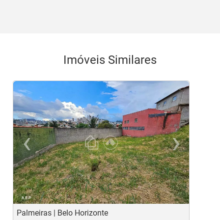
Imóveis Similares
‹
›
Previous
Ne
Palmeiras | Belo Horizonte
B