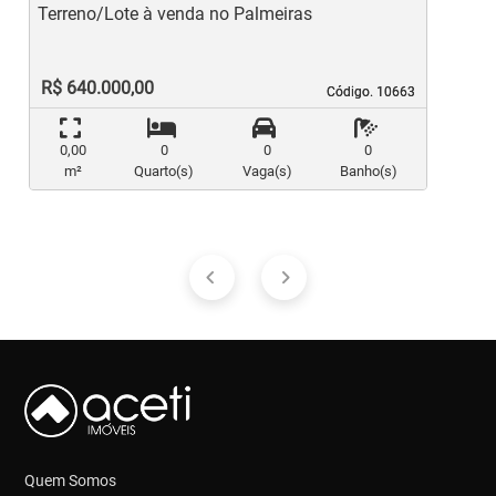
Terreno/Lote à venda no Palmeiras
T
R$ 640.000,00
Código. 10663
Código. 10663
0,00
0
0
0
m²
Quarto(s)
Vaga(s)
Banho(s)
Quem Somos