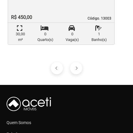
R$ 450,00
Código. 13003
Código. 13003
30,00
0
0
1
m²
Quarto(s)
Vaga(s)
Banho(s)
Quem Somos