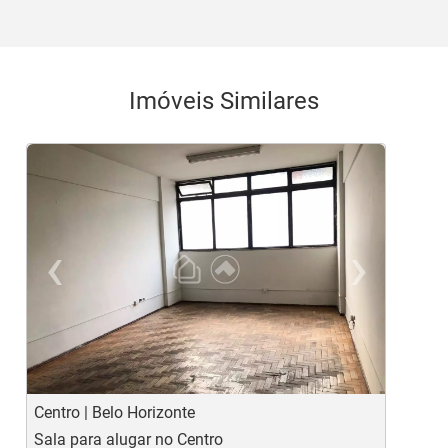
Imóveis Similares
‹
›
Previous
Ne
Centro | Belo Horizonte
L
Sala para alugar no Centro
S