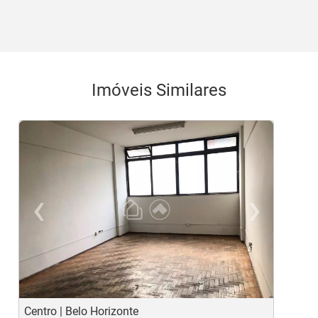
Imóveis Similares
‹
›
Previous
Ne
Centro | Belo Horizonte
L