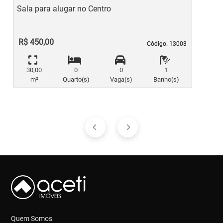
Sala para alugar no Centro
S
R$ 450,00
Código. 13003
Código. 13003
30,00
0
0
1
m²
Quarto(s)
Vaga(s)
Banho(s)
Quem Somos