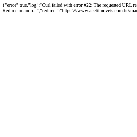
{"error":true,"log":"Curl failed with error #22: The requested URL 
Redirecionando...","redirect":"https:\/\/www.acetiimoveis.com.br\/m