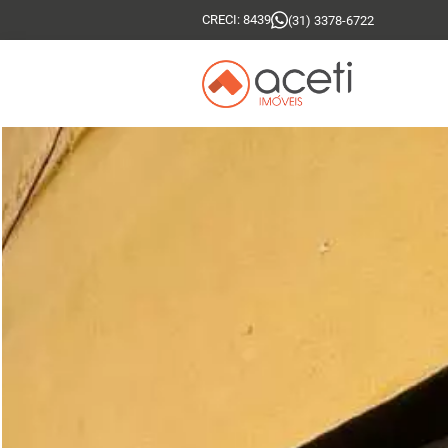
CRECI: 8439
(31) 3378-6722