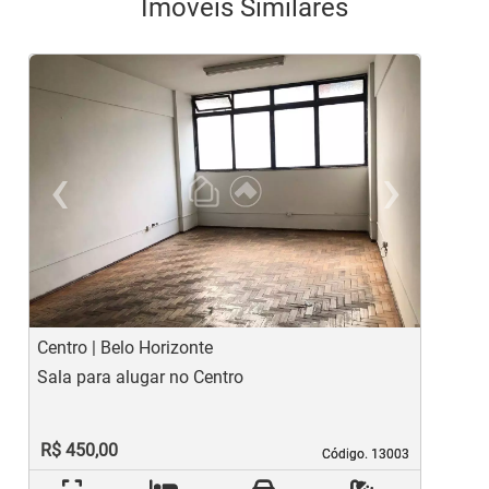
Imóveis Similares
‹
›
Previous
Ne
Centro | Belo Horizonte
L
Sala para alugar no Centro
S
R$ 450,00
Código. 13003
Código. 13003