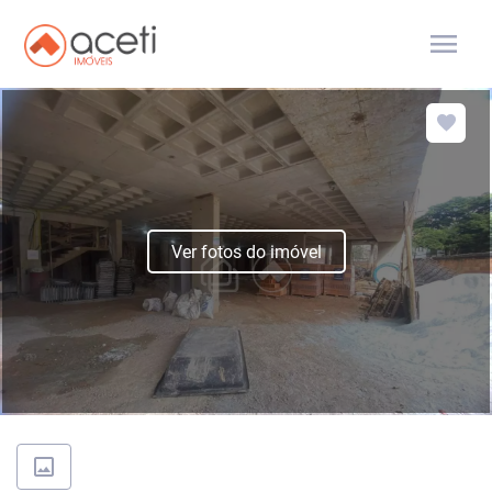
menu
Ver fotos do imóvel