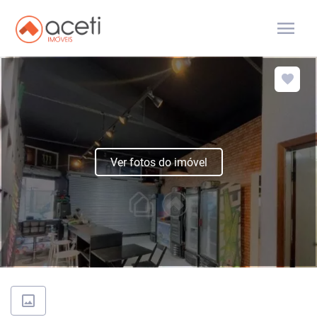
menu
Ver fotos do imóvel