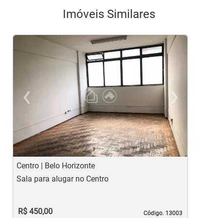
Imóveis Similares
‹
›
Previous
Ne
Centro | Belo Horizonte
L
Sala para alugar no Centro
S
R$ 450,00
Código. 13003
Código. 13003