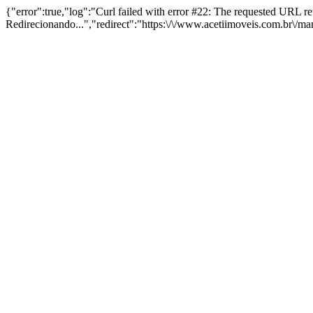
{"error":true,"log":"Curl failed with error #22: The requested URL 
Redirecionando...","redirect":"https:\/\/www.acetiimoveis.com.br\/m