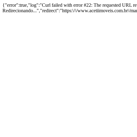
{"error":true,"log":"Curl failed with error #22: The requested URL 
Redirecionando...","redirect":"https:\/\/www.acetiimoveis.com.br\/m