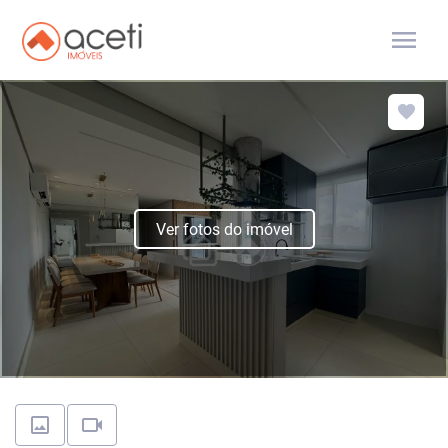
menu
Ver fotos do imóvel