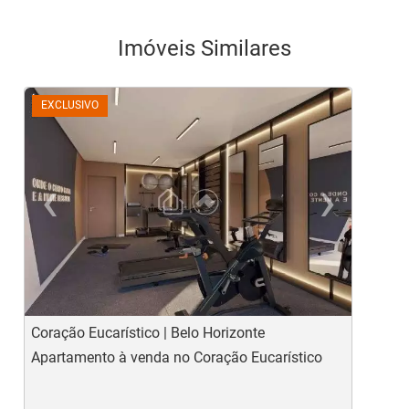
Imóveis Similares
EXCLUSIVO
‹
›
Previous
Ne
Coração Eucarístico | Belo Horizonte
J
Apartamento à venda no Coração Eucarístico
A