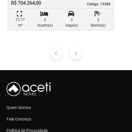
R$ 704.264,00
Código. 13388
Código. 13388
71,17
3
2
2
m²
Quarto(s)
Vaga(s)
Banho(s)
Quem Somos
Fale Conosco
Política de Privacidade