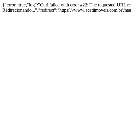
{"error":true,"log":"Curl failed with error #22: The requested URL 
Redirecionando...","redirect":"https:\/\/www.acetiimoveis.com.br\/m