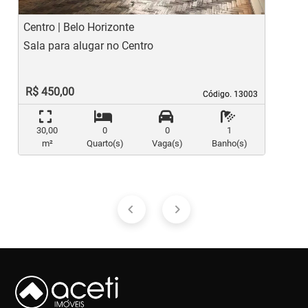
Centro | Belo Horizonte
L
Sala para alugar no Centro
S
R$ 450,00
Código. 13003
Código. 13003
30,00
0
0
1
m²
Quarto(s)
Vaga(s)
Banho(s)