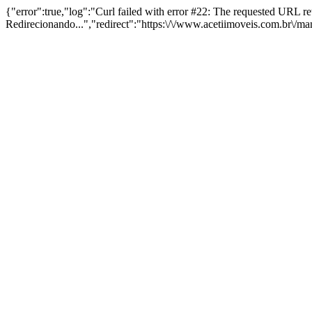
{"error":true,"log":"Curl failed with error #22: The requested URL 
Redirecionando...","redirect":"https:\/\/www.acetiimoveis.com.br\/m