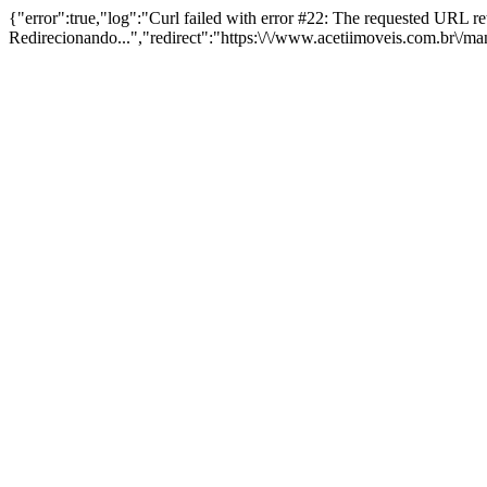
{"error":true,"log":"Curl failed with error #22: The requested URL 
Redirecionando...","redirect":"https:\/\/www.acetiimoveis.com.br\/m