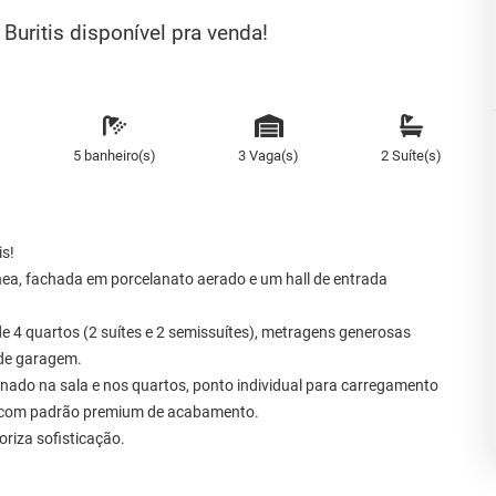
uritis disponível pra venda!
5 banheiro(s)
3 Vaga(s)
2 Suíte(s)
is!
ea, fachada em porcelanato aerado e um hall de entrada
 4 quartos (2 suítes e 2 semissuítes), metragens generosas
 de garagem.
onado na sala e nos quartos, ponto individual para carregamento
leta com padrão premium de acabamento.
oriza sofisticação.