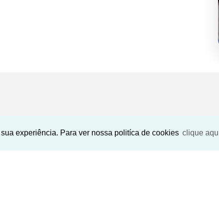
SEU NOME
*
sua experiência. Para ver nossa politíca de cookies
clique aqu
SEU E-MAIL
*
Encontrar
SEU TELEFONE
*