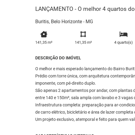
LANÇAMENTO - O melhor 4 quartos do B
Buritis, Belo Horizonte - MG
141,35 m²
141,35 m²
4 quarto(s)
DESCRIÇÃO DO IMÓVEL
O melhor e mais esperado lançamento do Bairro Burit
Prédio com torre única, com arquitetura contemporân
imponente, com pé-direito duplo.
São apenas 2 apartamentos por andar, com plantas de
entre 140 e 150m², sala ampla com lavabo e 3 vagas
Infraestrutura completa: preparação para ar-condici
de carro elétrico, bicicletário e área de lazer comp
Um projeto exclusivo, atemporal e feito para quem val