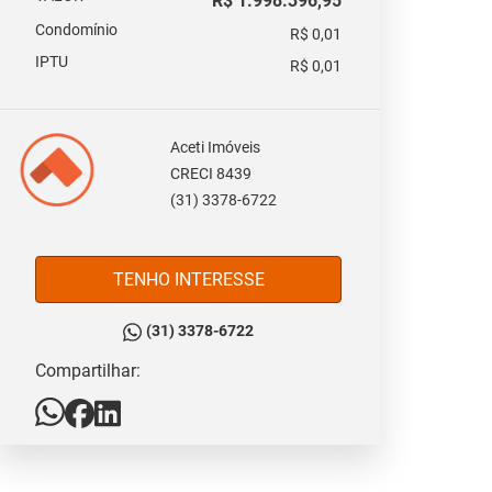
R$ 1.998.396,95
Condomínio
R$ 0,01
IPTU
R$ 0,01
Aceti Imóveis
CRECI 8439
(31) 3378-6722
TENHO INTERESSE
(31) 3378-6722
Compartilhar: