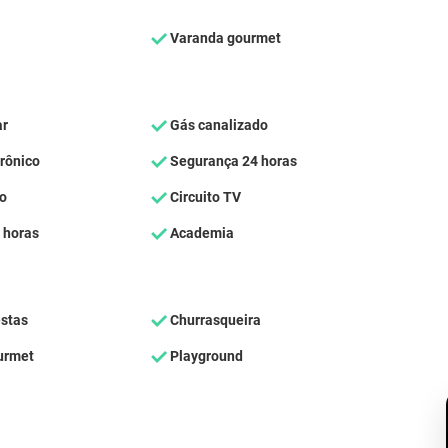
Varanda gourmet
ar
Gás canalizado
rônico
Segurança 24 horas
o
Circuito TV
 horas
Academia
estas
Churrasqueira
urmet
Playground