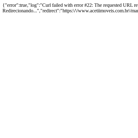
{"error":true,"log":"Curl failed with error #22: The requested URL 
Redirecionando...","redirect":"https:\/\/www.acetiimoveis.com.br\/m