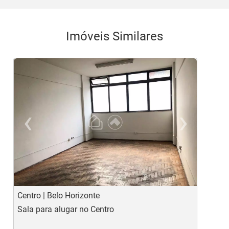
Imóveis Similares
‹
›
Previous
Ne
Centro | Belo Horizonte
L
Sala para alugar no Centro
S