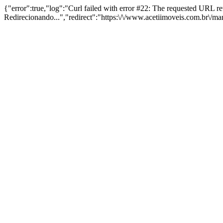
{"error":true,"log":"Curl failed with error #22: The requested URL 
Redirecionando...","redirect":"https:\/\/www.acetiimoveis.com.br\/m