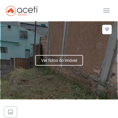
menu
Ver fotos do imóvel