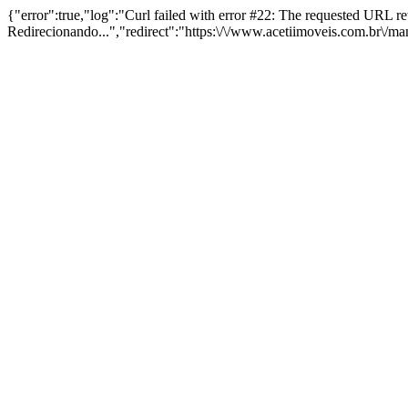
{"error":true,"log":"Curl failed with error #22: The requested URL 
Redirecionando...","redirect":"https:\/\/www.acetiimoveis.com.br\/m