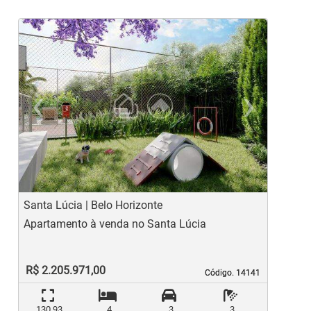
‹
›
Previous
Ne
Santa Lúcia | Belo Horizonte
L
Apartamento à venda no Santa Lúcia
A
R$ 2.205.971,00
Código. 14141
Código. 14141
130,93
4
3
3