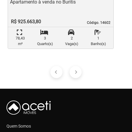
Apartamento à venda no Buritis
A
R$ 925.663,80
Código. 14602
Código. 14602
78,43
3
2
1
m²
Quarto(s)
Vaga(s)
Banho(s)
Quem Somos