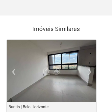
Imóveis Similares
‹
›
Previous
Ne
Buritis | Belo Horizonte
B