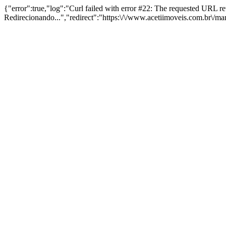
{"error":true,"log":"Curl failed with error #22: The requested URL 
Redirecionando...","redirect":"https:\/\/www.acetiimoveis.com.br\/m