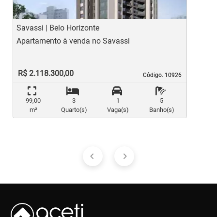
Savassi | Belo Horizonte
S
Apartamento à venda no Savassi
A
R$ 2.118.300,00
Código. 10926
Código. 10926
99,00
3
1
5
m²
Quarto(s)
Vaga(s)
Banho(s)