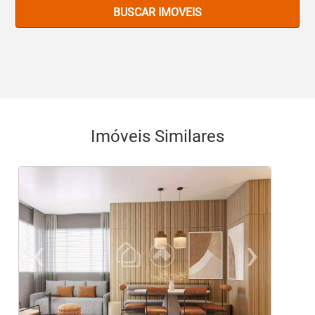
BUSCAR IMOVEIS
Imóveis Similares
‹
›
Previous
Ne