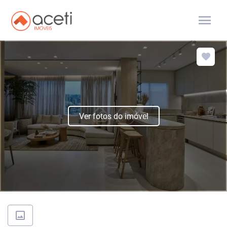
menu
Ver fotos do imóvel