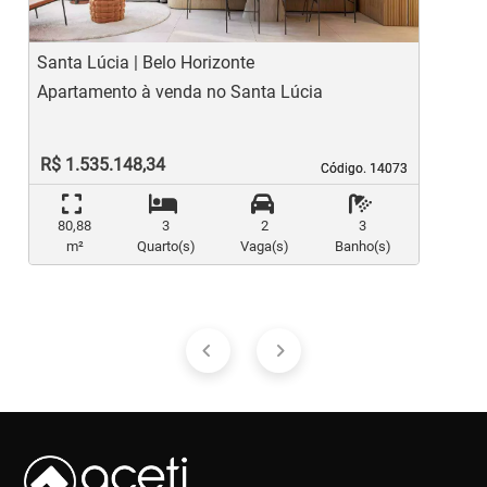
Santa Lúcia | Belo Horizonte
B
Apartamento à venda no Santa Lúcia
A
R$ 1.535.148,34
Código. 14073
Código. 14073
80,88
3
2
3
m²
Quarto(s)
Vaga(s)
Banho(s)