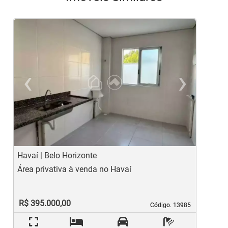
‹
›
Previous
Ne
Havaí | Belo Horizonte
N
Área privativa à venda no Havaí
Á
R$ 395.000,00
Código. 13985
Código. 13985